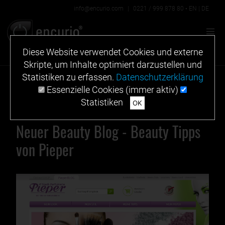
info@encurio.com
|
0221 / 999 878 80
•
EN
|
DE
Diese Website verwendet Cookies und externe
Skripte, um Inhalte optimiert darzustellen und
Statistiken zu erfassen.
Datenschutzerklärung
Essenzielle Cookies (immer aktiv)
Statistiken
OK
Neuer Beauty Blog - Beauty Tipps
von Pieper