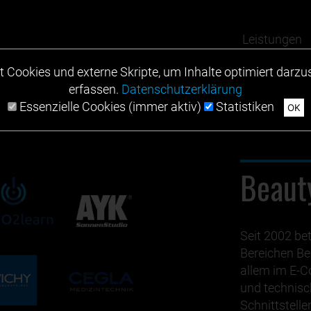
Leistungen
Cookies und externe Skripte, um Inhalte optimiert darzus
erfassen.
Datenschutzerklärung
Essenzielle Cookies (immer aktiv)
Statistiken
OK
Beaut
Seit 2002 be
Bereichen Be
allem im E-C
und technisc
Schnittstell